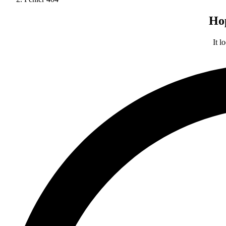
Hop
It l