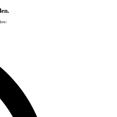
den.
elow: